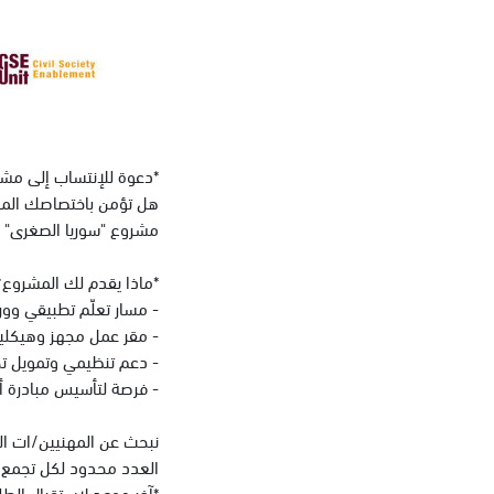
*دعوة للإنتساب إلى مشرو
​هل تؤمن باختصاصك الم
مشروع "سوريا الصغرى" 
*ماذا يقدم لك المشروع؟
- مسار تعلّم تطبيقي و
- ​مقر عمل مجهز وهيكلية
- ⁠دعم تنظيمي وتمويل ت
- ⁠فرصة لتأسيس مبادرة أ
نبحث عن المهنيين/ات الم
العدد محدود لكل تجمع، 
*آخر موعد لاستقبال الطلبات ١٢ آذار