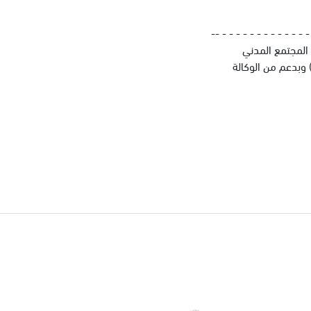
-- - - - - - - - - - - - - -
مع وحدة تمكين المجتمع المدني
CSE) في سوريا، ويتم تمويله من قبل الوزارة الاتحادية الألمانية للتعاون الاقتصادي والتنمية (BMZ) وبدعم من الوكالة