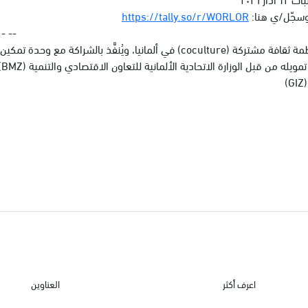
وسجّل/ي هنا:
https://tally.so/r/WORLOR
 - --
المشروع من تصميم منظمة ثقافة مشتركة (coculture) في ألمانيا، ويُنفَّذ بالشراكة 
(U
)
اعرف أكثر
العناوين