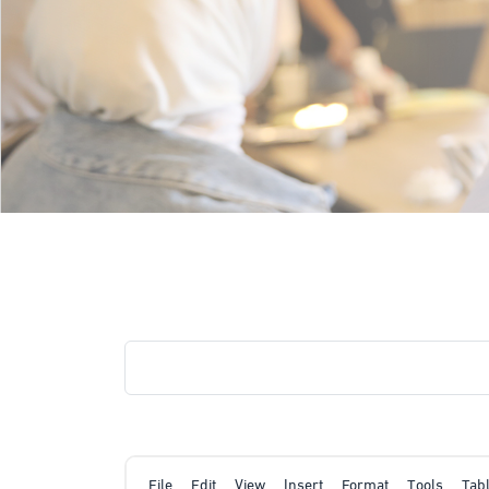
File
Edit
View
Insert
Format
Tools
Tab